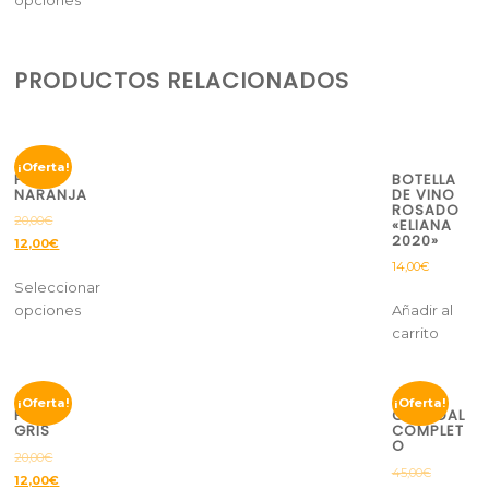
PRODUCTOS RELACIONADOS
¡Oferta!
POLO
BOTELLA
NARANJA
DE VINO
ROSADO
20,00
€
«ELIANA
2020»
12,00
€
14,00
€
Seleccionar
opciones
Añadir al
carrito
¡Oferta!
¡Oferta!
POLO
CHÁNDAL
GRIS
COMPLET
O
20,00
€
45,00
€
12,00
€