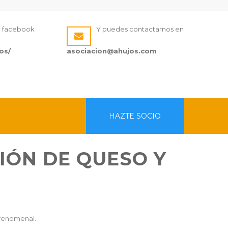
n facebook
Y puedes contactarnos en
os/
asociacion@ahujos.com
HAZTE SOCIO
IÓN DE QUESO Y
 fenomenal.