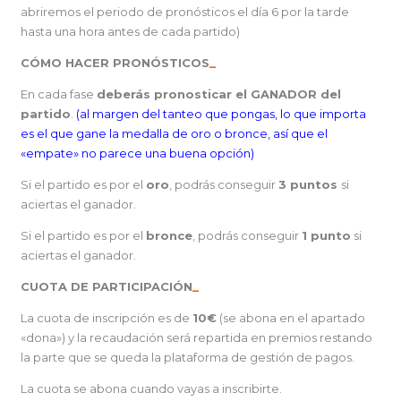
abriremos el periodo de pronósticos el día 6 por la tarde
hasta una hora antes de cada partido)
CÓMO HACER PRONÓSTICOS
_
En cada fase
deberás pronosticar el GANADOR del
partido
.
(al margen del tanteo que pongas, lo que importa
es el que gane la medalla de oro o bronce, así que el
«empate» no parece una buena opción)
Si el partido es por el
oro
, podrás conseguir
3 puntos
si
aciertas el ganador.
Si el partido es por el
bronce
, podrás conseguir
1 punto
si
aciertas el ganador.
CUOTA DE PARTICIPACIÓN
_
La cuota de inscripción es de
10€
(se abona en el apartado
«dona») y la recaudación será repartida en premios restando
la parte que se queda la plataforma de gestión de pagos.
La cuota se abona cuando vayas a inscribirte.