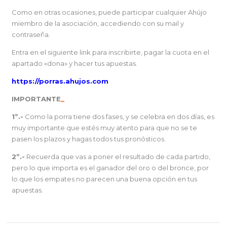
Como en otras ocasiones, puede participar cualquier Ahújo
miembro de la asociación, accediendo con su mail y
contraseña.
Entra en el siguiente link para inscribirte, pagar la cuota en el
apartado «dona» y hacer tus apuestas.
https://porras.ahujos.com
IMPORTANTE
_
1º.-
Como la porra tiene dos fases, y se celebra en dos días, es
muy importante que estés muy atento para que no se te
pasen los plazos y hagas todos tus pronósticos.
2º.-
Recuerda que vas a poner el resultado de cada partido,
pero lo que importa es el ganador del oro o del bronce, por
lo que los empates no parecen una buena opción en tus
apuestas.