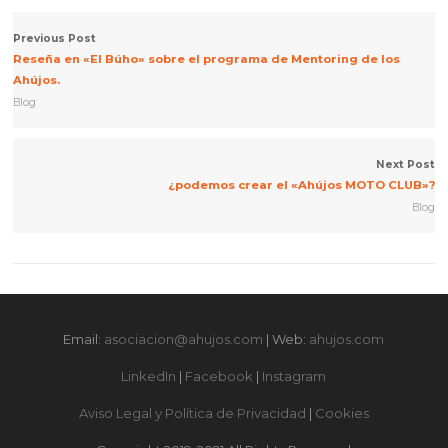
Previous Post
Reseña en «El Búho» sobre el programa de Mentoring de los
Ahújos.
Blog
Next Post
¿podemos crear el «Ahújos MOTO CLUB»?
Blog
Email:
asociacion@ahujos.com
| Web:
ahujos.com
LinkedIn
|
Facebook
|
Instagram
Aviso Legal y Política de Privacidad
|
Cookies