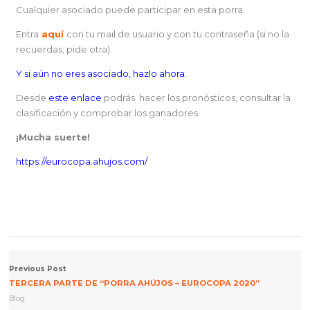
Cualquier asociado puede participar en esta porra.
Entra
aquí
con tu mail de usuario y con tu contraseña (si no la
recuerdas, pide otra).
Y si aún no eres asociado, hazlo ahora
.
Desde
este enlace
podrás hacer los pronósticos, consultar la
clasificación y comprobar los ganadores.
¡Mucha suerte!
https://eurocopa.ahujos.com/
Previous Post
TERCERA PARTE DE “PORRA AHÚJOS – EUROCOPA 2020”
Blog