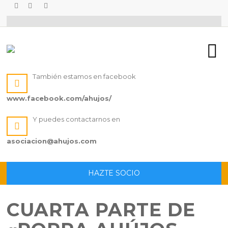
También estamos en facebook
www.facebook.com/ahujos/
Y puedes contactarnos en
asociacion@ahujos.com
HAZTE SOCIO
CUARTA PARTE DE