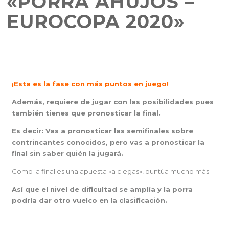
«PORRA AHÚJOS –
EUROCOPA 2020»
¡Esta es la fase con más puntos en juego!
Además, requiere de jugar con las posibilidades pues
también tienes que pronosticar la final.
Es decir: Vas a pronosticar las semifinales sobre
contrincantes conocidos, pero vas a pronosticar la
final sin saber quién la jugará.
Como la final es una apuesta «a ciegas», puntúa mucho más.
Así que el nivel de dificultad se amplía y la porra
podría dar otro vuelco en la clasificación.